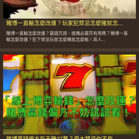
賭博一直輸怎麼改運？玩家犯禁忌怎麼賭就怎...
賭博一直輸怎麼改運？贏錢咒語、逢賭必贏符有用嗎？賭博一直
輸怎麼改運？犯下禁忌玩家怎麼賭就怎麼輸！高人...
賭博贏錢偏方每天賺27萬？最大禁忌你不能...