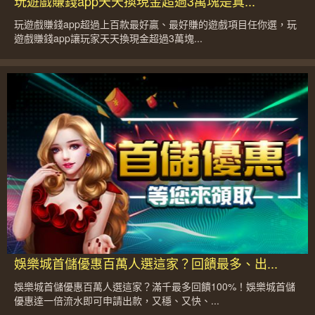
送
玩遊戲賺錢app天天換現金超過3萬塊是真...
1168
玩遊戲賺錢app超過上百款最好贏、最好賺的遊戲項目任你選，玩
遊戲賺錢app讓玩家天天換現金超過3萬塊...
還
有
高
單
價
好
禮
等
娛樂城首儲優惠百萬人選這家？回饋最多、出...
你
娛樂城首儲優惠百萬人選這家？滿千最多回饋100%！娛樂城首儲
來
優惠達一倍流水即可申請出款，又穩、又快、...