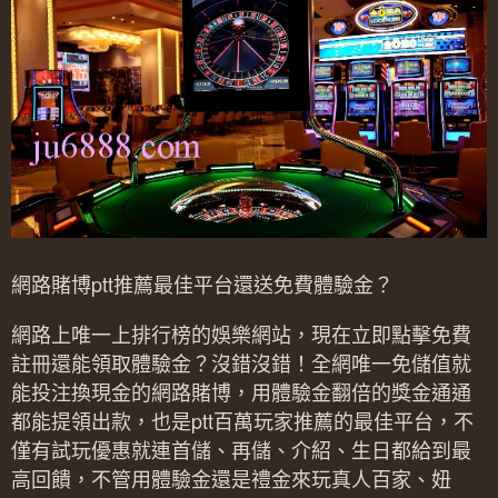
網路賭博ptt推薦最佳平台還送免費體驗金？
網路上唯一上排行榜的娛樂網站，現在立即點擊免費
註冊還能領取體驗金？沒錯沒錯！全網唯一免儲值就
能投注換現金的網路賭博，用體驗金翻倍的獎金通通
都能提領出款，也是ptt百萬玩家推薦的最佳平台，不
僅有試玩優惠就連首儲、再儲、介紹、生日都給到最
高回饋，不管用體驗金還是禮金來玩真人百家、妞