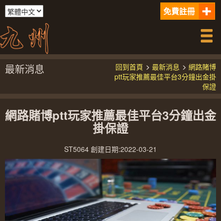
網
免費註冊
路
賭
博
最新消息
回到首頁
最新消息
網路賭博
ptt玩家推薦最佳平台3分鐘出金掛
ptt
保證
玩
網路賭博ptt玩家推薦最佳平台3分鐘出金
家
掛保證
推
ST5064 創建日期:2022-03-21
薦
最
佳