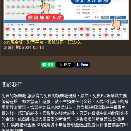
539現金版｜彩票平台、帳號註冊、玩法投...
創建日期: 2024-05-18
關於我們
免費的娛樂城 怎麼得到免費的娛樂城優勢，顯然，免費KU娛樂城主要
優勢在於，如果您玩此遊戲，就不會損失任何金錢，因為它比真正的賭
場更經濟實惠。當您開始玩KU娛樂城時，娛樂城評價您將註冊獲得免
費的錢，您玩的越多，您得到的錢就越多。只要在遊戲中能夠賺到夠多
的金錢，依然能換成大家最愛的新台幣，這香噴噴的新台幣誰會拒絕
呢！ 娛樂城現金版 KU娛樂城十年信譽現金版出款最快評價首選盡在KU
娛樂網 娛樂...