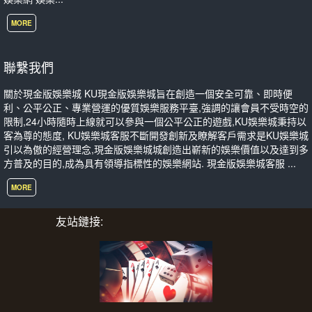
MORE
聯繫我們
關於現金版娛樂城 KU現金版娛樂城旨在創造一個安全可靠、即時便
利、公平公正、專業營運的優質娛樂服務平臺,強調的讓會員不受時空的
限制,24小時隨時上線就可以參與一個公平公正的遊戲,KU娛樂城秉持以
客為尊的態度, KU娛樂城客服不斷開發創新及瞭解客戶需求是KU娛樂城
引以為傲的經營理念,現金版娛樂城城創造出嶄新的娛樂價值以及達到多
方普及的目的,成為具有領導指標性的娛樂網站. 現金版娛樂城客服 ...
MORE
友站鏈接: