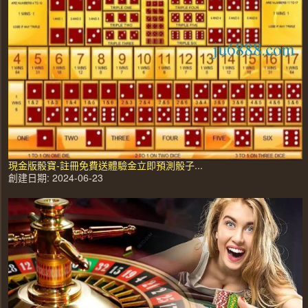
現金版骰寶-註冊免費送體驗金立即預測骰子...
創建日期: 2024-06-23