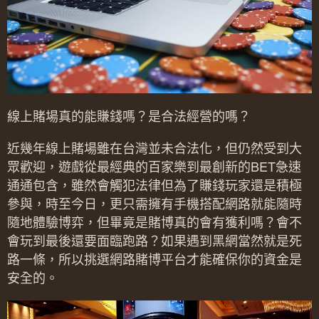
平
台
3
分
鐘
線上賭場真的能賺錢嗎？是合法經營的嗎？
出
近幾年線上賭場雖在台灣並未合法化，但仍然受到大
金
眾歡迎，遊戲從最經典的百家樂到最創新的BET急速
通通包含，雖然會觸犯法律但為了賺錢玩家還是積極
掛
參與，時至今日，更只需擁有手機搭配網路就能隨時
保
隨地體驗博弈，但畢竟是賭博真的會有獲利嗎？會不
會玩到最後還要面臨跑路？如果遇到黑網當然就是死
證
路一條，所以挑選網路賭博平台才能確保你的資金是
安全的。