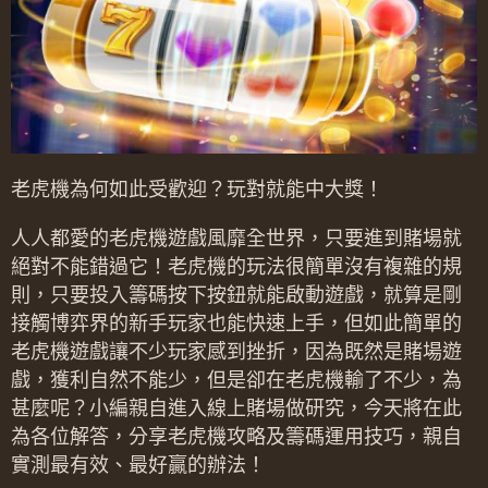
大
獎？
玩
家
獲
老虎機為何如此受歡迎？玩對就能中大獎！
利
人人都愛的老虎機遊戲風靡全世界，只要進到賭場就
時
絕對不能錯過它！老虎機的玩法很簡單沒有複雜的規
機
則，只要投入籌碼按下按鈕就能啟動遊戲，就算是剛
接觸博弈界的新手玩家也能快速上手，但如此簡單的
首
老虎機遊戲讓不少玩家感到挫折，因為既然是賭場遊
度
戲，獲利自然不能少，但是卻在老虎機輸了不少，為
甚麼呢？小編親自進入線上賭場做研究，今天將在此
大
為各位解答，分享老虎機攻略及籌碼運用技巧，親自
公
實測最有效、最好贏的辦法！