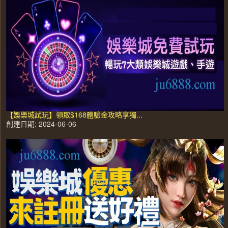
【娛樂城試玩】領取$168體驗金攻略享獨...
創建日期: 2024-06-06