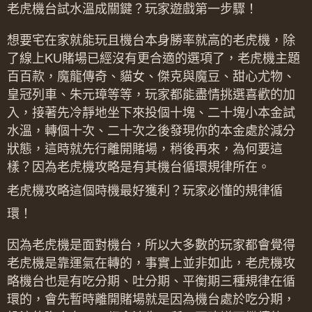
開！
老虎機台試水溫成關鍵？玩家遊戲第一步驟！
想要宅在家就能玩且機台本身勝率就高的老虎機，除
了線上KU賭場已經沒有更合適的選項了，老虎機主題
百百款，魔龍傳奇、貓女、傑克與魔豆、甜心尤物、
皇冠列車、朱元璋等等，玩家都能盡情挑選喜歡的加
入，接著先冷靜地坐下來投個十塊、二十塊小本金試
水溫，轉個十次、二十次之後發現你的本金處於減分
狀態，這時就先行離開賭場，稍後再來，為何要這
樣？因為老虎機攻略是有其機台循環規律所在。
老虎機攻略這個時機最好獲利？玩家必懂的規律循
環！
因為老虎機是面對機台，所以大多數的玩家都會覺得
老虎機是靠運氣在轉的，事實上並非如此，老虎機攻
略機台也是有吃分期、吐分期、平衡期三種規律在循
環的，會先暫時離開賭場就是因為機台處於吃分期，