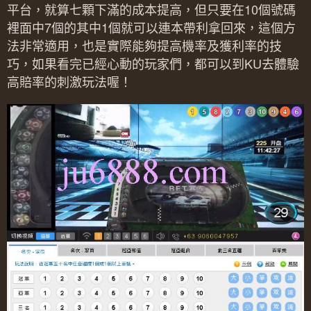
平台，就算七顆下滿的成本提高，但只要在10個號碼
裡面中7個的其中1個就可以連本帶利拿回來，這個方
法非常適用，也是實際能夠提高機率及獲利率的技
巧，如果看完已經心動的玩家們，都可以到KU去體驗
高賠率的刺激玩法喔！