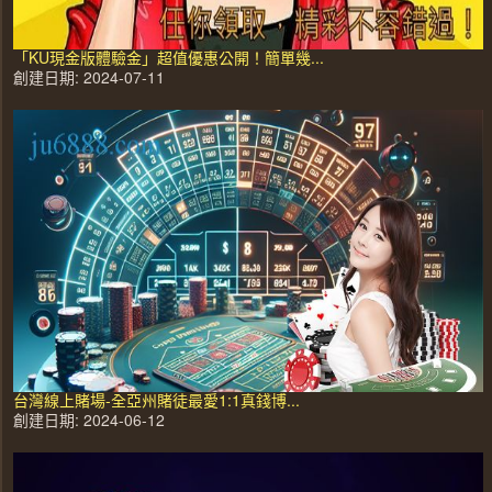
「KU現金版體驗金」超值優惠公開！簡單幾...
創建日期: 2024-07-11
台灣線上賭場-全亞州賭徒最愛1:1真錢博...
創建日期: 2024-06-12