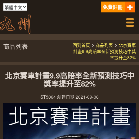
北
免費註冊
京
賽
車
商品列表
回到首頁
商品列表
北京賽車
計
計畫9.9高賠率全新預測技巧中獎
率提升至82%
畫
北京賽車計畫9.9高賠率全新預測技巧中
9.9
獎率提升至82%
高
ST5064 創建日期:2021-09-06
賠
率
全