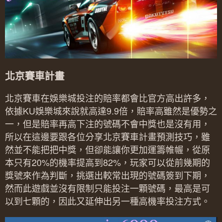
北京賽車計畫
北京賽車在娛樂城投注的賠率都會比官方高出許多，
依據KU娛樂城來說就高達9.9倍，賠率高雖然是優勢之
一，但是賠率再高下注的號碼不會中獎也是沒有用，
所以在這邊要跟各位分享北京賽車計畫預測技巧，雖
然並不能把把中獎，但卻能讓你更加運籌帷幄，從原
本只有20%的機率提高到82%，玩家可以從前幾期的
獎號來作為判斷，挑選出較常出現的號碼簽到下期，
然而此遊戲並沒有限制只能投注一顆號碼，最高是可
以到七顆的，因此又延伸出另一種高機率投注方式。