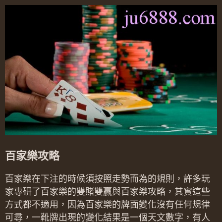
富
百家樂攻略
百家樂在下注的時候須按照走勢而為的規則，許多玩
家專研了百家樂的雙賭雙贏與百家樂攻略，其實這些
方式都不適用，因為百家樂的牌面變化沒有任何規律
可尋，一靴牌出現的變化結果是一個天文數字，有人