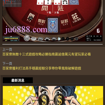
上一頁
百家樂無敵十三式遊戲攻略必勝指南贏逾億萬元有望玩家必看
下一頁
百家樂獲利打法高手穩贏經驗分享帶你零風險破解遊戲
最新消息