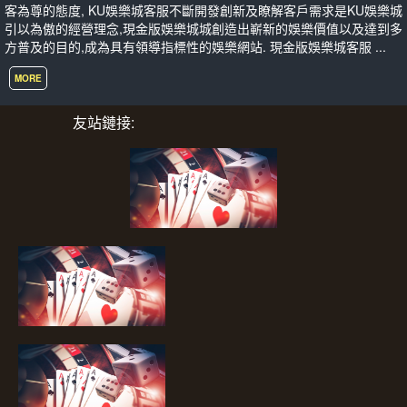
客為尊的態度, KU娛樂城客服不斷開發創新及瞭解客戶需求是KU娛樂城
引以為傲的經營理念,現金版娛樂城城創造出嶄新的娛樂價值以及達到多
方普及的目的,成為具有領導指標性的娛樂網站. 現金版娛樂城客服 ...
MORE
友站鏈接: