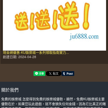
現金網優惠-KU娛樂城一系列領取指南實力...
創建日期: 2024-04-28
關於我們
免費的娛樂城 怎麼得到免費的娛樂城優勢，顯然，免費KU娛樂城主要
優勢在於，如果您玩此遊戲，就不會損失任何金錢，因為它比真正的賭