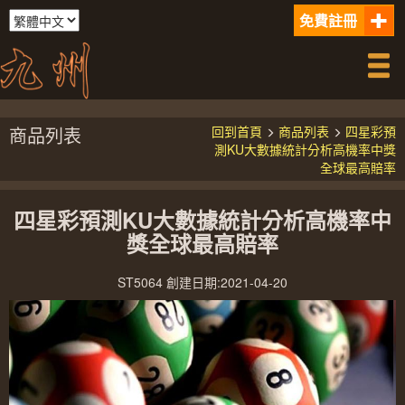
四
免費註冊
星
彩
預
商品列表
回到首頁
商品列表
四星彩預
測
測KU大數據統計分析高機率中獎
全球最高賠率
KU
四星彩預測KU大數據統計分析高機率中
大
獎全球最高賠率
數
ST5064 創建日期:2021-04-20
據
統
計