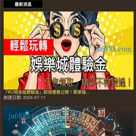
最新消息
「KU現金版體驗金」超值優惠公開！簡單幾...
創建日期: 2024-07-11