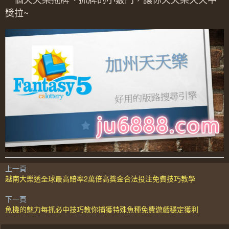
獎拉~
上一頁
越南大樂透全球最高賠率2萬倍高獎金合法投注免費技巧教學
下一頁
魚機的魅力每抓必中技巧教你捕獲特殊魚種免費遊戲穩定獲利