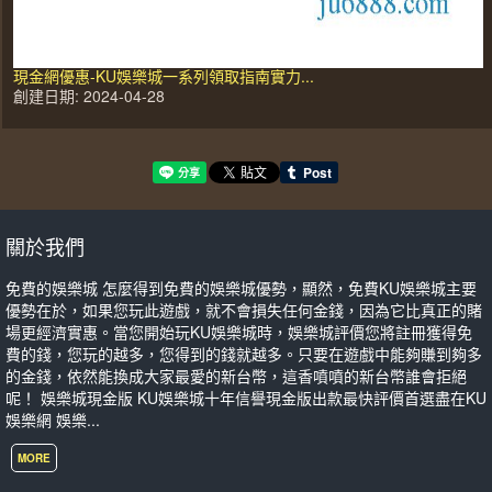
現金網優惠-KU娛樂城一系列領取指南實力...
創建日期: 2024-04-28
關於我們
免費的娛樂城 怎麼得到免費的娛樂城優勢，顯然，免費KU娛樂城主要
優勢在於，如果您玩此遊戲，就不會損失任何金錢，因為它比真正的賭
場更經濟實惠。當您開始玩KU娛樂城時，娛樂城評價您將註冊獲得免
費的錢，您玩的越多，您得到的錢就越多。只要在遊戲中能夠賺到夠多
的金錢，依然能換成大家最愛的新台幣，這香噴噴的新台幣誰會拒絕
呢！ 娛樂城現金版 KU娛樂城十年信譽現金版出款最快評價首選盡在KU
娛樂網 娛樂...
MORE