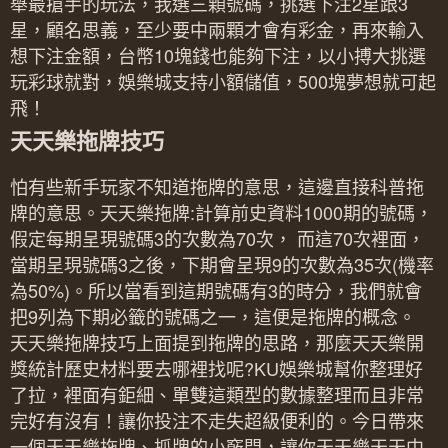
舉最搶手的玩法，我選三顆號碼，挑選下注2星跟3
率
星，顧名思義，至少要中兩顆才會有彩金，再來輸入
中
想下注金額，台幣10塊錢也能夠下注，以小搏大挑選
玩彩球就對，娛樂城支持小額儲值，500塊夢想就可起
獎
飛！
天天樂拖牌技巧
怕有些新手玩家不知道拖牌的意思，這邊直接科普拖
牌的意思。天天樂拖牌:計算前史資料1000期的號碼，
假定每期呈現號碼3的次數為70次， 而這70次裡面，
當期呈現號碼3之後，下期會呈現9的次數為35次(機率
為50%)。所以當看到這期號碼有3的時分，我們就會
把9列為下期必籤的號碼之一，這便是拖牌的概念。
天天樂拖牌技巧上面提到拖牌的思路，那麼天天樂開
獎統計歷史材料要去哪裡找呢?KU娛樂城幫你整理好
了拉，裡面有鉅細、單雙這類型的數據整理而且非常
完好有沒有！讓你投注不走失超級便利的。今日帶來
一個天天樂拖牌、抓牌的小竅門，讓你天天樂天天中