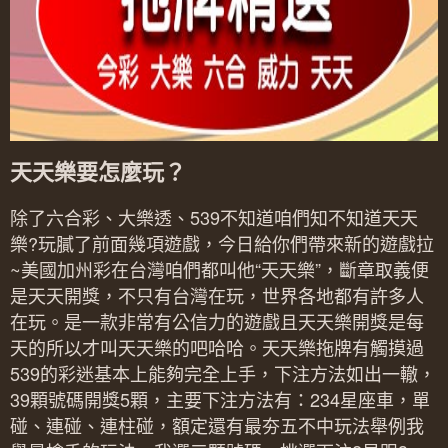
數
據
走
勢
分
天天樂要怎麼玩？
析
除了六合彩、大樂透、539不知道咱們知不知道天天
帶
樂?玩膩了前面幾項遊戲，今日給你們帶來新的遊戲拉
你
~美國加州彩在台灣咱們都叫他“天天樂”，斷章取義便
是天天開獎，不只有台灣在玩，世界各地都有許多人
學
在玩。是一款非常有公信力的遊戲且天天樂開獎是每
會
天的所以才叫天天樂的吧哈哈。天天樂拖牌有觸摸過
539的彩迷基本上能夠完全上手，下注方法如出一轍，
高
39顆號碼開獎5顆，主要下注方法有：234星座車，單
機
碰、連碰、連柱碰，額定還有最夯五不中玩法舉例我