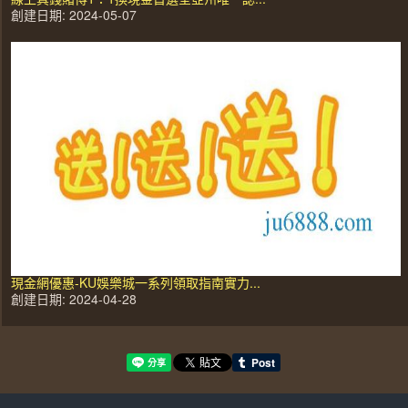
創建日期: 2024-05-07
現金網優惠-KU娛樂城一系列領取指南實力...
創建日期: 2024-04-28