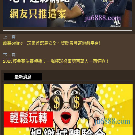
上一頁
麻將online｜玩家首選最安全、獎勵最豐富遊戲平台!
下一頁
2023經典賽決賽轉播：一場棒球盛事讓百萬人一同狂歡！
最新消息