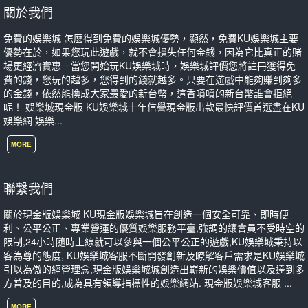
關於我們
免費的娛樂城 怎麼得到免費的娛樂城優勢，顯然，免費KU娛樂城主要
優勢在於，如果您玩此遊戲，就不會損失任何金錢，因為它比真正的賭
場更經濟實惠。當您開始玩KU娛樂城時，娛樂城評價您將註冊獲得免
費的錢，您玩的越多，您得到的錢就越多。只要在遊戲中能夠賺到夠多
的金錢，依然能換成大家最愛的新台幣，這香噴噴的新台幣誰會拒絕
呢！ 娛樂城現金版 KU娛樂城十年信譽現金版出款最快評價首選盡在KU
娛樂網 娛樂...
MORE
聯繫我們
關於現金版娛樂城 KU現金版娛樂城旨在創造一個安全可靠、即時便
利、公平公正、專業營運的優質娛樂服務平臺,強調的讓會員不受時空的
限制,24小時隨時上線就可以參與一個公平公正的遊戲,KU娛樂城秉持以
客為尊的態度, KU娛樂城客服不斷開發創新及瞭解客戶需求是KU娛樂城
引以為傲的經營理念,現金版娛樂城城創造出嶄新的娛樂價值以及達到多
方普及的目的,成為具有領導指標性的娛樂網站. 現金版娛樂城客服 ...
MORE