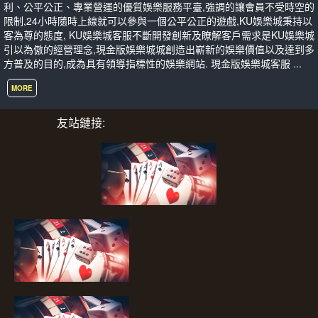
利、公平公正、專業營運的優質娛樂服務平臺,強調的讓會員不受時空的
限制,24小時隨時上線就可以參與一個公平公正的遊戲,KU娛樂城秉持以
客為尊的態度, KU娛樂城客服不斷開發創新及瞭解客戶需求是KU娛樂城
引以為傲的經營理念,現金版娛樂城城創造出嶄新的娛樂價值以及達到多
方普及的目的,成為具有領導指標性的娛樂網站. 現金版娛樂城客服 ...
MORE
友站鏈接: