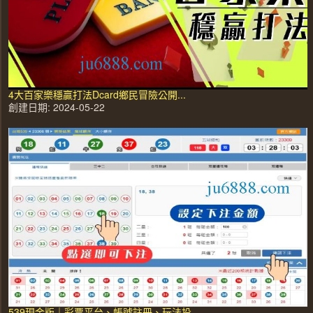
4大百家樂穩贏打法Dcard鄉民冒險公開...
創建日期: 2024-05-22
539現金版｜彩票平台、帳號註冊、玩法投...