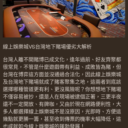
原
因？
想
賺
錢
線上娛樂城VS台灣地下賭場優劣大解析
要
台灣人離不開賭博已成文化，逢年過前、好友齊聚都
做
很常見，不管是什麼遊戲帶有利益、成敗皆為賭，但
台灣在博弈這方面並沒通過合法化，因此線上娛樂城
對
及台灣地下賭場就成了賭客聚集之地，這兩者到底該
選
選擇哪種管道更有利、更沒風險呢？你想想地下賭場
不僅容易被抄，還是人在現場被逮個正著，三更半夜
擇！
還不一定開放、有牌咖，又由於現在網路便利性，大
多人都選擇線上娛樂城不是沒原因，光即時、方便這
幾點就更勝一籌，甚至收到傳票的機率大幅降低，這
也成就如今線上娛樂城的蓬勃發展！