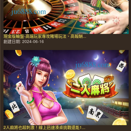
現金版輪盤-高端玩家專攻賭場玩法、高報酬...
創建日期: 2024-06-16
2人麻將也超刺激！線上迅速湊桌挑戰還能1...