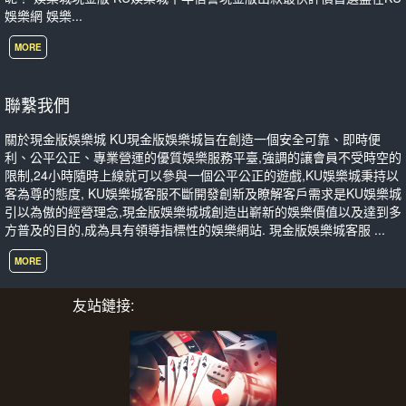
娛樂網 娛樂...
MORE
聯繫我們
關於現金版娛樂城 KU現金版娛樂城旨在創造一個安全可靠、即時便
利、公平公正、專業營運的優質娛樂服務平臺,強調的讓會員不受時空的
限制,24小時隨時上線就可以參與一個公平公正的遊戲,KU娛樂城秉持以
客為尊的態度, KU娛樂城客服不斷開發創新及瞭解客戶需求是KU娛樂城
引以為傲的經營理念,現金版娛樂城城創造出嶄新的娛樂價值以及達到多
方普及的目的,成為具有領導指標性的娛樂網站. 現金版娛樂城客服 ...
MORE
友站鏈接: