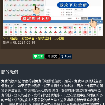
539現金版｜彩票平台、帳號註冊、玩法投...
創建日期: 2024-05-18
關於我們
免費的娛樂城 怎麼得到免費的娛樂城優勢，顯然，免費KU娛樂城主要
優勢在於，如果您玩此遊戲，就不會損失任何金錢，因為它比真正的賭
場更經濟實惠。當您開始玩KU娛樂城時，娛樂城評價您將註冊獲得免
費的錢，您玩的越多，您得到的錢就越多。只要在遊戲中能夠賺到夠多
的金錢，依然能換成大家最愛的新台幣，這香噴噴的新台幣誰會拒絕
呢！ 娛樂城現金版 KU娛樂城十年信譽現金版出款最快評價首選盡在KU