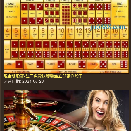
現金版骰寶-註冊免費送體驗金立即預測骰子...
創建日期: 2024-06-23