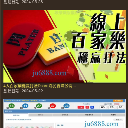
創建日期: 2024-05-28
4大百家樂穩贏打法Dcard鄉民冒險公開...
創建日期: 2024-05-22